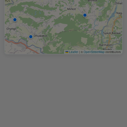
Leaflet
|
©
OpenStreetMap
contributors