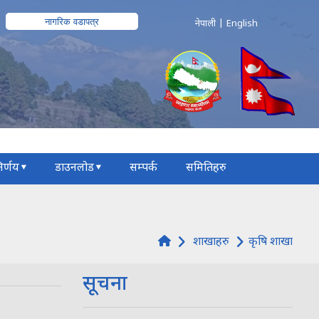
नागरिक वडापत्र
नेपाली
|
English
िर्णय
डाउनलोड
सम्पर्क
समितिहरु
शाखाहरु
कृषि शाखा
सूचना