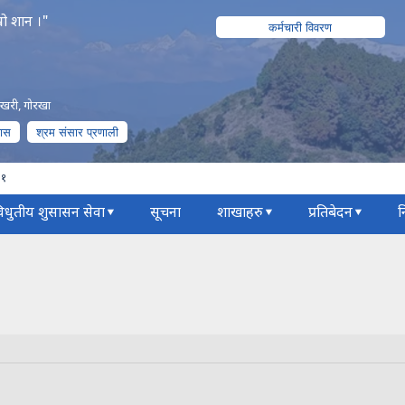
रो शान ।"
कर्मचारी विवरण
पोखरी, गोरखा
पास
श्रम संसार प्रणाली
८१
िधुतीय शुसासन सेवा
सूचना
शाखाहरु
प्रतिबेदन
न