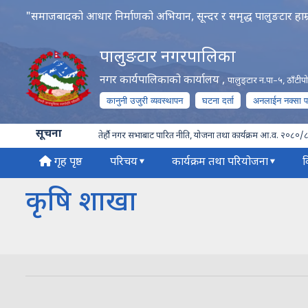
"समाजबादको आधार निर्माणको अभियान, सून्दर र समृद्ध पालुङटार हाम्
पालुङटार नगरपालिका
नगर कार्यपालिकाको कार्यालय
,
पालुङ्टार न.पा–५, ठाँटी
कानुनी उजुरी व्यवस्थापन
घटना दर्ता
अनलाईन नक्सा 
सूचना
तेर्हौ नगर सभाबाट पारित नीति, योजना तथा कार्यक्रम आ.व. २०८०/
गृह पृष्ठ
परिचय
कार्यक्रम तथा परियोजना
व
कृषि शाखा