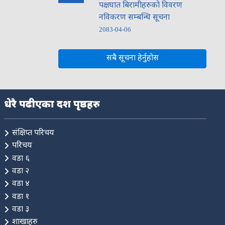
पक्षघात बिरामीहरुको विवरण
नविकरण सम्बन्धि सूचना
2083-04-06
सबै सूचना हेर्नुहोस
धेरै पढीएका दश पृष्ठहरु
संक्षिप्त परिचय
नमस्ते, यहाँहरुलाई हार्दिक स्वागत छ। म तपाईंको स्वचालित सहायक ।
यहाँहरुलाई म कसरी सहायता गर्न सक्छु भनेर हेर्न कृपया बटनहरुमा
परिचय
थिच्नुहोस्।
वडा ६
नगरपालिका सेवाहरू
वडा २
नागरिक सेवा
शैक्षिक सिफारिस
अनलाइन सेवा
वडा ४
वडा १
कर तथा राजस्व
फोहोर व्यवस्थापन
योजना तथा बजेट
वडा ३
शाखाहरु