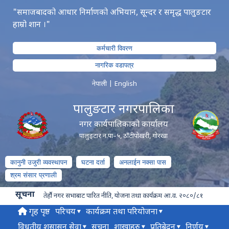
"समाजबादको आधार निर्माणको अभियान, सून्दर र समृद्ध पालुङटार
हाम्रो शान ।"
कर्मचारी विवरण
नागरिक वडापत्र
नेपाली
|
English
पालुङटार नगरपालिका
नगर कार्यपालिकाको कार्यालय
पालुङ्टार न.पा–५, ठाँटीपोखरी, गोरखा
कानुनी उजुरी व्यवस्थापन
घटना दर्ता
अनलाईन नक्सा पास
श्रम संसार प्रणाली
सूचना
तेर्हौ नगर सभाबाट पारित नीति, योजना तथा कार्यक्रम आ.व. २०८०/८१
गृह पृष्ठ
परिचय
कार्यक्रम तथा परियोजना
विधुतीय शुसासन सेवा
सूचना
शाखाहरु
प्रतिबेदन
निर्णय