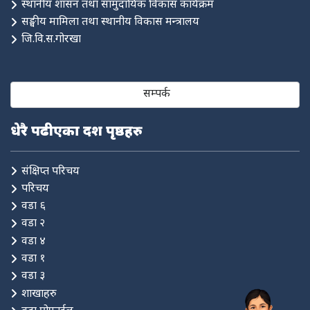
स्थानीय शासन तथा सामुदायिक विकास कार्यक्रम
सङ्घीय मामिला तथा स्थानीय विकास मन्त्रालय
जि.वि.स.गोरखा
सम्पर्क
धेरै पढीएका दश पृष्ठहरु
संक्षिप्त परिचय
परिचय
वडा ६
वडा २
वडा ४
वडा १
वडा ३
शाखाहरु