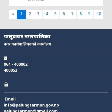
«
1
2
3
4
5
6
7
8
9
10
...
नमस्ते, यहाँहरुलाई हार्दिक स्वागत छ। म तपाईंको स्वचालित सहायक । यहाँहरुलाई
म कसरी सहायता गर्न सक्छु भनेर हेर्न कृपया बटनहरुमा थिच्नुहोस्।
नगरपालिका सेवाहरू
पालुङटार नगरपालिका
नगर कार्यपालिकाको कार्यालय
नागरिक सेवा
शैक्षिक सिफारिस
अनलाइन सेवा
कर तथा राजस्व
फोहोर व्यवस्थापन
योजना तथा बजेट
निर्माण स्वीकृति
आक्समिक सेवा
064 - 400002
400053
Email
info@palungtarmun.gov.np
palungtarmun@gmail.com