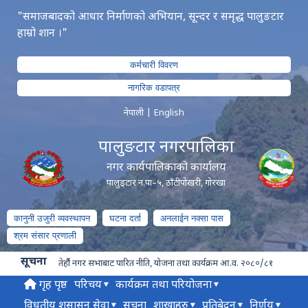
"समाजबादको आधार निर्माणको अभियान, सून्दर र समृद्ध पालुङटार
हाम्रो शान ।"
कर्मचारी विवरण
नागरिक वडापत्र
नेपाली
|
English
पालुङटार नगरपालिका
नगर कार्यपालिकाको कार्यालय
पालुङ्टार न.पा–५, ठाँटीपोखरी, गोरखा
कानुनी उजुरी व्यवस्थापन
घटना दर्ता
अनलाईन नक्सा पास
श्रम संसार प्रणाली
सूचना
तेर्हौ नगर सभाबाट पारित नीति, योजना तथा कार्यक्रम आ.व. २०८०/८१
गृह पृष्ठ
परिचय
कार्यक्रम तथा परियोजना
विधुतीय शुसासन सेवा
सूचना
शाखाहरु
प्रतिबेदन
निर्णय