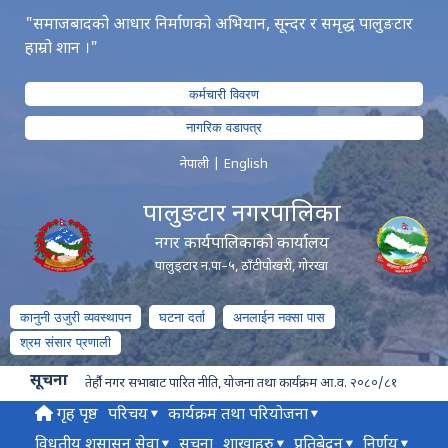
"समाजबादको आधार निर्माणको अभियान, सून्दर र समृद्ध पालुङटार
हाम्रो शान ।"
कर्मचारी विवरण
नागरिक वडापत्र
नेपाली
|
English
पालुङटार नगरपालिका
नगर कार्यपालिकाको कार्यालय
पालुङ्टार न.पा–५, ठाँटीपोखरी, गोरखा
कानुनी उजुरी व्यवस्थापन
घटना दर्ता
अनलाईन नक्सा पास
श्रम संसार प्रणाली
सूचना
तेर्हौ नगर सभाबाट पारित नीति, योजना तथा कार्यक्रम आ.व. २०८०/८१
गृह पृष्ठ
परिचय
कार्यक्रम तथा परियोजना
विधुतीय शुसासन सेवा
सूचना
शाखाहरु
प्रतिबेदन
निर्णय