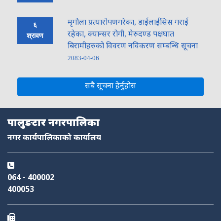
मृगौला प्रत्यारोपणगरेका, डाईलाईसिस गराई
६
रहेका, क्यान्सर रोगी, मेरुदण्ड पक्षघात
श्रावण
बिरामीहरुको विवरण नविकरण सम्बन्धि सूचना
2083-04-06
नमस्ते, यहाँहरुलाई हार्दिक स्वागत छ। म तपाईंको स्वचालित सहायक । यहाँहरुलाई
म कसरी सहायता गर्न सक्छु भनेर हेर्न कृपया बटनहरुमा थिच्नुहोस्।
सबै सूचना हेर्नुहोस
नगरपालिका सेवाहरू
नागरिक सेवा
शैक्षिक सिफारिस
अनलाइन सेवा
कर तथा राजस्व
पालुङटार नगरपालिका
नगर कार्यपालिकाको कार्यालय
फोहोर व्यवस्थापन
योजना तथा बजेट
निर्माण स्वीकृति
आक्समिक सेवा
064 - 400002
400053