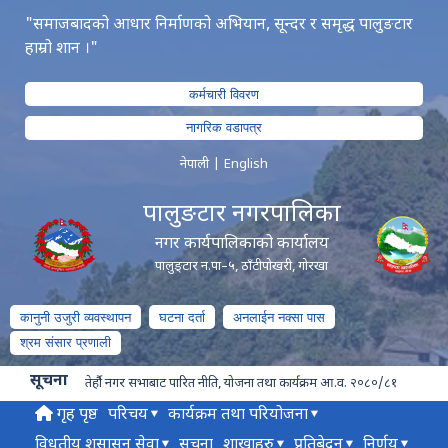
"समाजबादको आधार निर्माणको अभियान, सून्दर र समृद्ध पालुङटार
हाम्रो शान ।"
कर्मचारी विवरण
नागरिक वडापत्र
नेपाली
|
English
पालुङटार नगरपालिका
नगर कार्यपालिकाको कार्यालय
पालुङ्टार न.पा–५, ठाँटीपोखरी, गोरखा
कानुनी उजुरी व्यवस्थापन
घटना दर्ता
अनलाईन नक्सा पास
श्रम संसार प्रणाली
सूचना
तेर्हौ नगर सभाबाट पारित नीति, योजना तथा कार्यक्रम आ.व. २०८०/८१
गृह पृष्ठ
परिचय
कार्यक्रम तथा परियोजना
विधुतीय शुसासन सेवा
सूचना
शाखाहरु
प्रतिबेदन
निर्णय