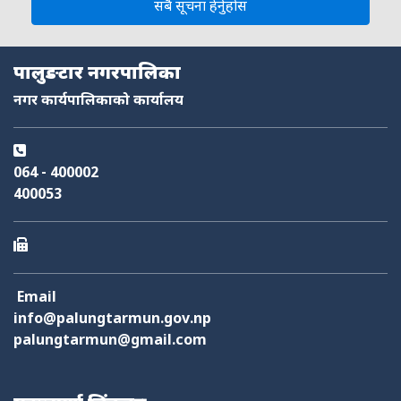
सबै सूचना हेर्नुहोस
नमस्ते, यहाँहरुलाई हार्दिक स्वागत छ। म तपाईंको स्वचालित सहायक । यहाँहरुलाई
पालुङटार नगरपालिका
म कसरी सहायता गर्न सक्छु भनेर हेर्न कृपया बटनहरुमा थिच्नुहोस्।
नगरपालिका सेवाहरू
नगर कार्यपालिकाको कार्यालय
नागरिक सेवा
शैक्षिक सिफारिस
अनलाइन सेवा
कर तथा राजस्व
064 - 400002
फोहोर व्यवस्थापन
योजना तथा बजेट
निर्माण स्वीकृति
आक्समिक सेवा
400053
Email
info@palungtarmun.gov.np
palungtarmun@gmail.com