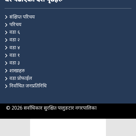
धेरै पढीएका दश पृष्ठहरु
संक्षिप्त परिचय
परिचय
वडा ६
वडा २
वडा ४
वडा १
वडा ३
शाखाहरु
वडा प्रोफाईल
निर्वाचित जनप्रतिनिधि
© 2026 सर्वाधिकार सुरक्षित पालुङटार नगरपालिका