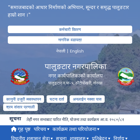
"समाजबादको आधार निर्माणको अभियान, सून्दर र समृद्ध पालुङटार
हाम्रो शान ।"
कर्मचारी विवरण
नागरिक वडापत्र
नेपाली
|
English
पालुङटार नगरपालिका
नगर कार्यपालिकाको कार्यालय
पालुङ्टार न.पा–५, ठाँटीपोखरी, गोरखा
कानुनी उजुरी व्यवस्थापन
घटना दर्ता
अनलाईन नक्सा पास
श्रम संसार प्रणाली
सूचना
तेर्हौ नगर सभाबाट पारित नीति, योजना तथा कार्यक्रम आ.व. २०८०/८१
गृह पृष्ठ
परिचय
कार्यक्रम तथा परियोजना
विधुतीय शुसासन सेवा
सूचना
शाखाहरु
प्रतिबेदन
निर्णय