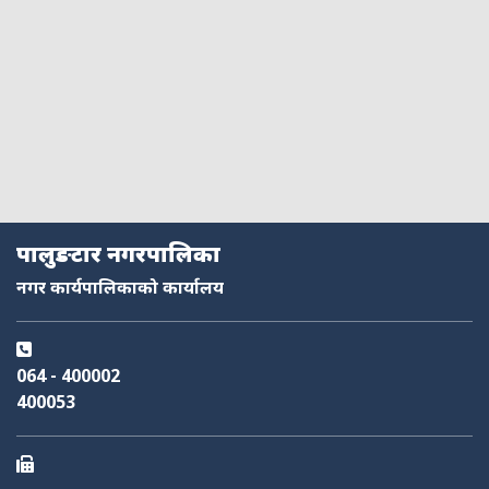
पालुङटार नगरपालिका
नगर कार्यपालिकाको कार्यालय
064 - 400002
400053
नमस्ते, यहाँहरुलाई हार्दिक स्वागत छ। म तपाईंको स्वचालित सहायक । यहाँहरुलाई
म कसरी सहायता गर्न सक्छु भनेर हेर्न कृपया बटनहरुमा थिच्नुहोस्।
नगरपालिका सेवाहरू