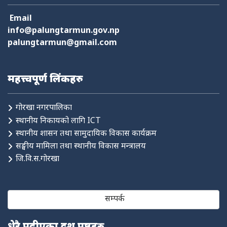
नागरिक सेवा
शैक्षिक सिफारिस
अनलाइन सेवा
कर तथा राजस्व
Email
फोहोर व्यवस्थापन
योजना तथा बजेट
निर्माण स्वीकृति
आक्समिक सेवा
info@palungtarmun.gov.np
palungtarmun@gmail.com
महत्त्वपूर्ण लिंकहरु
गोरखा नगरपालिका
स्थानीय निकायको लागि ICT
स्थानीय शासन तथा सामुदायिक विकास कार्यक्रम
सङ्घीय मामिला तथा स्थानीय विकास मन्त्रालय
जि.वि.स.गोरखा
सम्पर्क