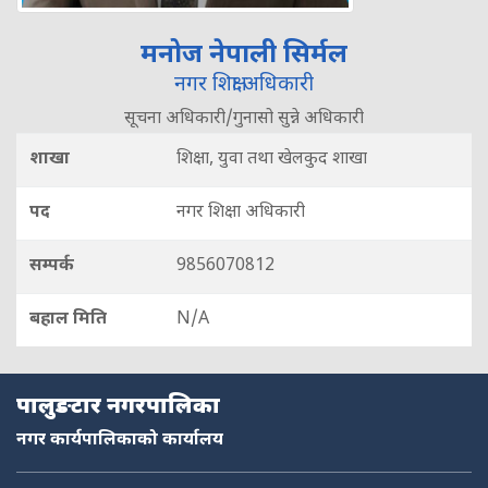
मनोज नेपाली सिर्मल
नगर शिक्षा अधिकारी
सूचना अधिकारी/गुनासो सुन्ने अधिकारी
शाखा
शिक्षा, युवा तथा खेलकुद शाखा
पद
नगर शिक्षा अधिकारी
सम्पर्क
9856070812
बहाल मिति
N/A
नमस्ते, यहाँहरुलाई हार्दिक स्वागत छ। म तपाईंको स्वचालित सहायक । यहाँहरुलाई
म कसरी सहायता गर्न सक्छु भनेर हेर्न कृपया बटनहरुमा थिच्नुहोस्।
नगरपालिका सेवाहरू
पालुङटार नगरपालिका
नागरिक सेवा
शैक्षिक सिफारिस
अनलाइन सेवा
कर तथा राजस्व
नगर कार्यपालिकाको कार्यालय
फोहोर व्यवस्थापन
योजना तथा बजेट
निर्माण स्वीकृति
आक्समिक सेवा