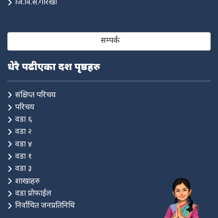
जि.वि.स.गोरखा
सम्पर्क
धेरै पढीएका दश पृष्ठहरु
संक्षिप्त परिचय
परिचय
वडा ६
वडा २
वडा ४
वडा १
वडा ३
शाखाहरु
वडा प्रोफाईल
निर्वाचित जनप्रतिनिधि