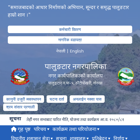
"समाजबादको आधार निर्माणको अभियान, सून्दर र समृद्ध पालुङटार
हाम्रो शान ।"
कर्मचारी विवरण
नागरिक वडापत्र
नेपाली
|
English
पालुङटार नगरपालिका
नगर कार्यपालिकाको कार्यालय
पालुङ्टार न.पा–५, ठाँटीपोखरी, गोरखा
कानुनी उजुरी व्यवस्थापन
घटना दर्ता
अनलाईन नक्सा पास
श्रम संसार प्रणाली
सूचना
तेर्हौ नगर सभाबाट पारित नीति, योजना तथा कार्यक्रम आ.व. २०८०/८१
गृह पृष्ठ
परिचय
कार्यक्रम तथा परियोजना
विधुतीय शुसासन सेवा
सूचना
शाखाहरु
प्रतिबेदन
निर्णय